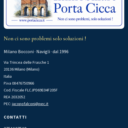
Non ci sono problemi solo soluzioni !
Milano Bocconi · Navigli · dal 1996
Via Trincea delle Frasche 1
20136 Milano (Milano)
Italia
P.iva 08476750966
Cod. Fiscale FLCJPD69E04F205F
REA 2032052
PEC:
jacopofalconi@pec.it
CONTATTI