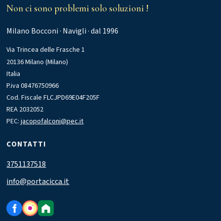
Non ci sono problemi solo soluzioni !
Milano Bocconi · Navigli · dal 1996
Via Trincea delle Frasche 1
20136 Milano (Milano)
Italia
P.iva 08476750966
Cod. Fiscale FLCJPD69E04F205F
REA 2032052
PEC:
jacopofalconi@pec.it
CONTATTI
3751137518
info@portacicca.it