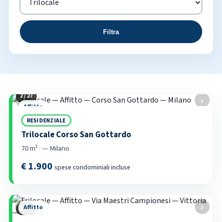
Filtra
2 / 27
Elenco annunci
‹
›
Affitto
RESIDENZIALE
Trilocale Corso San Gottardo
70 m² · — Milano
€ 1.900
spese condominiali incluse
‹
›
Affitto
2 / 20