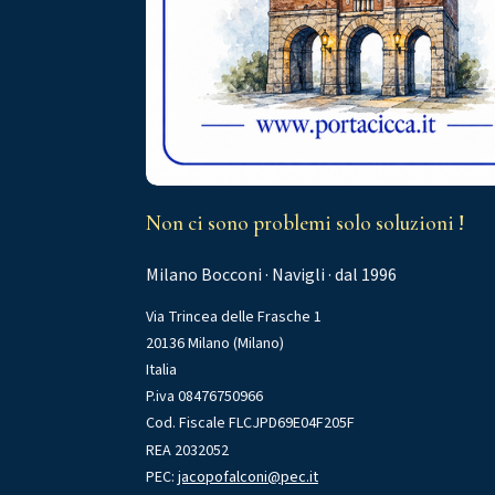
Non ci sono problemi solo soluzioni !
Milano Bocconi · Navigli · dal 1996
Via Trincea delle Frasche 1
20136 Milano (Milano)
Italia
P.iva 08476750966
Cod. Fiscale FLCJPD69E04F205F
REA 2032052
PEC:
jacopofalconi@pec.it