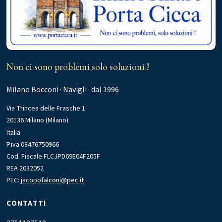
Non ci sono problemi solo soluzioni !
Milano Bocconi · Navigli · dal 1996
Via Trincea delle Frasche 1
20136 Milano (Milano)
Italia
P.iva 08476750966
Cod. Fiscale FLCJPD69E04F205F
REA 2032052
PEC:
jacopofalconi@pec.it
CONTATTI