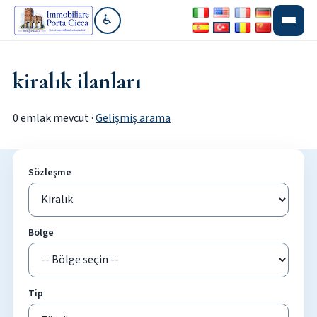
♿
Erişilebilirlik bölümüne git
kiralık ilanları
0 emlak mevcut ·
Gelişmiş arama
Sözleşme
Bölge
Tip