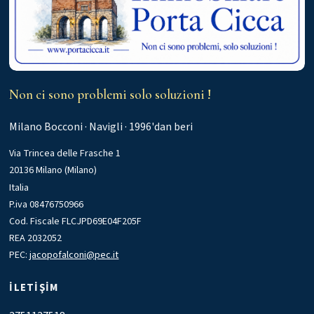
Non ci sono problemi solo soluzioni !
Milano Bocconi · Navigli · 1996'dan beri
Via Trincea delle Frasche 1
20136 Milano (Milano)
Italia
P.iva 08476750966
Cod. Fiscale FLCJPD69E04F205F
REA 2032052
PEC:
jacopofalconi@pec.it
İLETIŞIM