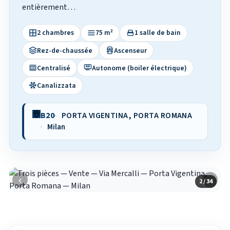
entièrement…
2 chambres
75 m²
1 salle de bain
Rez-de-chaussée
Ascenseur
Centralisé
Autonome (boiler électrique)
Canalizzata
B20
PORTA VIGENTINA, PORTA ROMANA
Milan
‹
›
2 / 34