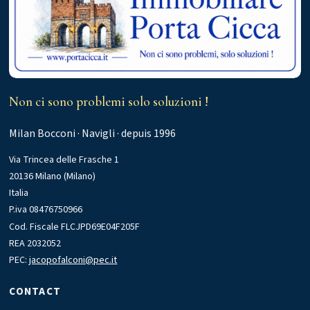
Non ci sono problemi solo soluzioni !
Milan Bocconi · Navigli · depuis 1996
Via Trincea delle Frasche 1
20136 Milano (Milano)
Italia
P.iva 08476750966
Cod. Fiscale FLCJPD69E04F205F
REA 2032052
PEC:
jacopofalconi@pec.it
CONTACT